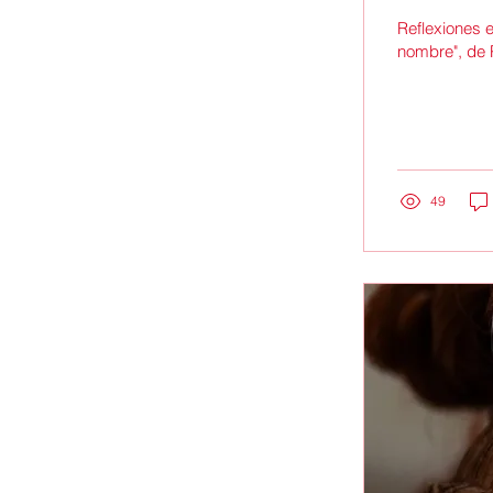
Reflexiones e
nombre", de 
49