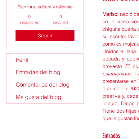
Escritora, editora y tallerista
Marisol 
nació ce
0
0
en la sierra ve
seguidores
seguidos
chiquita quería 
Seguir
su escritor favo
como es mujer d
Unidos e Italia.
becada y public
Perfil
proyecto 
El cu
Entradas del blog
establecidos
, f
presentarse en
Comentarios del blog
publicó en 202
creativa y, cad
Me gusta del blog
lectura. Dirige 
Tiene dos hijas 
que le gustan lo
Entradas