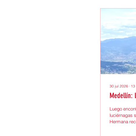
30 jul 2026
∙
13
Medellín: 
Luego encont
luciérnagas s
Hermana reco
Daza (Colomb
Nuevo León, 