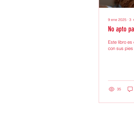
9 ene 2025
∙
3
No apto pa
Este libro es
con sus pies 
35