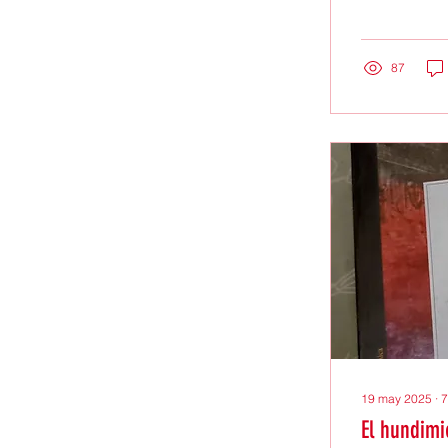
algún día mi
orgullosa de que su hija
profesores qu
87
19 may 2025
∙
7
El hundimi